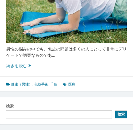
男性の悩みの中でも、包皮の問題は多くの人にとって非常にデリ
ケートで切実なものであ…
男
続きを読む
性
が
自
健康（男性）
,
包茎手術
,
千葉
医療
信
を
取
検索
り
検索
戻
す
た