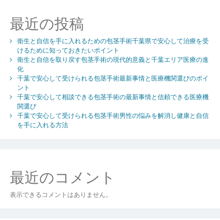
め
の
最近の投稿
包
茎
衛生と自信を手に入れるための包茎手術千葉県で安心して治療を受
手
けるために知っておきたいポイント
術
衛生と自信を取り戻す包茎手術の現代的意義と千葉エリア医療の進
千
化
葉
千葉で安心して受けられる包茎手術最新事情と医療機関選びのポイ
で
ント
検
千葉で安心して相談できる包茎手術の最新事情と信頼できる医療機
討
関選び
す
千葉で安心して受けられる包茎手術男性の悩みを解消し健康と自信
を手に入れる方法
べ
き
衛
生
と
最近のコメント
美
容
表示できるコメントはありません。
の
新
常