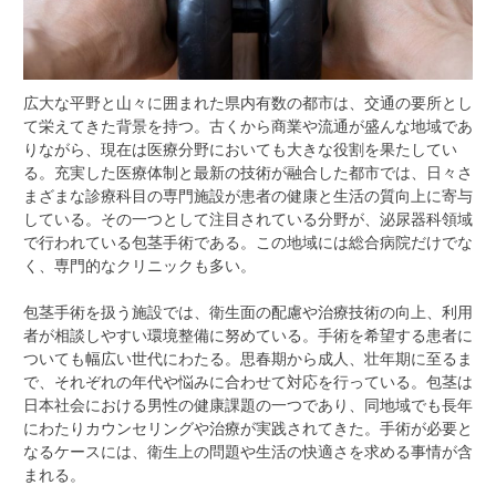
広大な平野と山々に囲まれた県内有数の都市は、交通の要所とし
て栄えてきた背景を持つ。
古くから商業や流通が盛んな地域であ
りながら、現在は医療分野においても大きな役割を果たしてい
る。充実した医療体制と最新の技術が融合した都市では、日々さ
まざまな診療科目の専門施設が患者の健康と生活の質向上に寄与
している。その一つとして注目されている分野が、泌尿器科領域
で行われている包茎手術である。この地域には総合病院だけでな
く、専門的なクリニックも多い。
包茎手術を扱う施設では、衛生面の配慮や治療技術の向上、利用
者が相談しやすい環境整備に努めている。手術を希望する患者に
ついても幅広い世代にわたる。思春期から成人、壮年期に至るま
で、それぞれの年代や悩みに合わせて対応を行っている。包茎は
日本社会における男性の健康課題の一つであり、同地域でも長年
にわたりカウンセリングや治療が実践されてきた。手術が必要と
なるケースには、衛生上の問題や生活の快適さを求める事情が含
まれる。