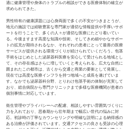
適に健康管理や身体のトラブルの相談ができる医療体制の確立が
求められてきた。
男性特有の健康課題には心身両面で多くの不安がつきまとうが、
地元の施設では経験豊富な専門家が適切な情報提供や手厚いサポ
ートを行うことで、多くの人々が適切な医療にたどり着いてい
る。今後ますます高度な知識や技術、そしてきめ細やかなサポー
トの拡充が期待されるなか、それぞれの患者にとって最善の医療
サービスが提供される環境づくりが続けられていくだろう。包茎
手術をはじめとした泌尿器科医療を安心して受けられる地域とし
て、その存在感はさらに増していくと考えられる。広大な自然に
囲まれたこの都市は、古くから交通と商業の要衝として発展し、
現在では高度な医療インフラを持つ地域へと成長を遂げていま
す。なかでも泌尿器科分野、とりわけ包茎手術の体制が充実して
おり、総合病院から専門クリニックまで多様な医療機関が患者の
個別事情に対応しています。
衛生管理やプライバシーへの配慮、相談しやすい雰囲気づくりに
力を入れており、思春期から壮年期まで幅広い世代の悩みに対
応。初診時の丁寧なカウンセリングや明確な説明による納得感の
ある治療が評価されています。交通アクセスの良さも受診の心理