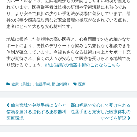
的ハードルを下げ、近隣地域からの来院もしやすい環境が整えら
れています。医療従事者は技術の研鑽や学術活動にも熱心であ
り、より安全で負担の少ない手術法が現場に普及しています。器
具の消毒や感染症対策など安全管理の徹底がなされている点も、
患者にとって大きな安心材料です。
地域に根差した信頼性の高い医療と、心身両面でのきめ細かなサ
ポートにより、男性のデリケートな悩みも気兼ねなく相談できる
体制が確立しています。今後もさらなる技術力向上とサポート充
実が期待され、多くの人々が安心して医療を受けられる地域であ
り続けるでしょう。
郡山(福島)の包茎手術のことならこちら
健康（男性）
,
包茎手術
,
郡山(福島)
医療
投
仙台宮城で包茎手術に安心と
郡山福島で安心して受けられる
信頼を届ける進化する泌尿器科
包茎手術と充実した医療体制の
稿
医療環境
すべてを解説
ナ
ビ