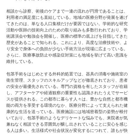
相談から診察、術後のケアまで一連の流れが円滑であることは、
利用者の満足度にも直結している。地域の医療分野が発展を遂げ
てきたのは、単なる人口集積だけが要因ではない。学術的な研究
活動や医師の技術向上のための取り組みも多数行われており、学
術講演会や勉強会を開催し、医療の標準の底上げを目指してきた
歴史があることで知られる。これにより、高度な治療技術や、よ
り安全で身体への負担が少ない手術方法が現場に広まっている。
さらに、医療事故防止や感染症対策にも地域を挙げて高い意識を
維持している。
包茎手術をはじめとする外科的処置では、器具の消毒や施術室の
衛生管理、スタッフのスキルアップなどが徹底されており、患者
の安全が最優先されている。専門の資格を有したスタッフが在籍
し、アフターケアや経過観察の重要性も認識されたうえでサービ
スが提供される。この都市に暮らす人々は、豊かな自然と都市機
能の両方を享受する環境のなか、医療分野によって支えられた健
康的な生活を送っている。医療施設には地域密着型の姿勢が根付
いており、包茎手術のようなデリケートな悩みでも、来院者が気
兼ねなく相談できる雰囲気が醸し出されていることに安心を感じ
る人は多い。生活様式や社会状況が変化するにつれて、誰もが快