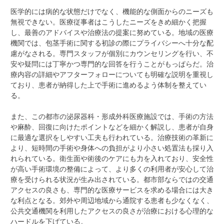
医学的には病的な状態だけでなく、機能的な側面からのニーズも
無視できない。医療従事者はこうしたニーズをきめ細かく把握
し、最善のアドバイスや治療法の提案に努めている。地域の医療
機関では、包茎手術に関する初診の際にプライバシーへ十分な配
慮がなされる。専門スタッフが個別にカウンセリングを行い、不
安や疑問には丁寧かつ専門的な回答を行うことがもっぱらだ。治
療内容の詳細やアフターフォローについても明確な説明を重視し
ており、患者が納得した上で手術に進めるよう体制を整えてい
る。
また、この都市の泌尿器科・形成外科医療施設では、手術の方法
や麻酔、回復に向けたポイントなどを細かく解説し、患者が自身
に最適な選択をしやすい工夫も行われている。治療技術の革新に
より、短時間の手術や身体への負担がより小さい処置法も採り入
れられている。衛生面や術後のケアにも力を入れており、安全性
が高い手術環境の整備によって、より多くの利用者が安心して治
療を受けられる状況が生み出されている。都市部ならではの交通
アクセスの良さも、専門的な医療サービスを求める場合には大き
な利点となる。郊外や周辺地域から通院する患者も少なくなく、
公共交通機関を利用したアクセスの良さが治療における心理的な
ハードルを下げている。